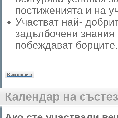
постиженията и на уч
Участват най- добри
задълбочени знания 
побеждават борците.
Виж повече
Календар на състе
Ако сте участвали ве