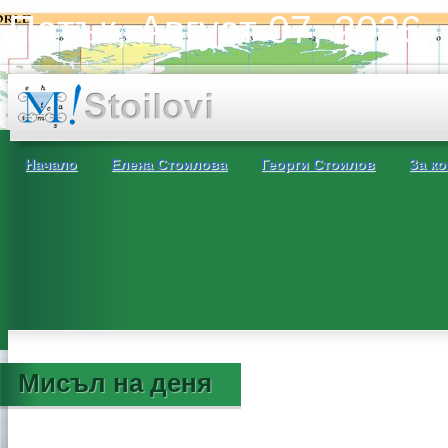
Петък, Август 07, 2026
Начало
Елена Стоилова
Георги Стоилов
За ко
Мисъл на деня