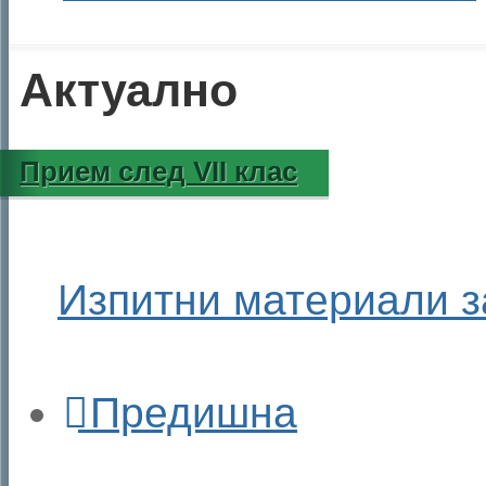
Актуално
Прием след VII клас
Изпитни материали з
Предишна