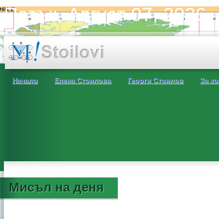
Петък, Август 07, 2026
Начало
Елена Стоилова
Георги Стоилов
За ко
Мисъл на деня