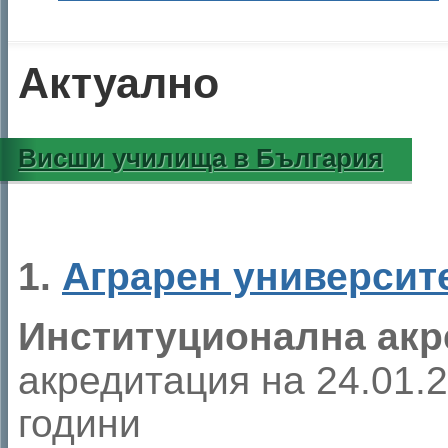
Актуално
Висши училища в България
1.
Аграрен университ
Институционална акр
акредитация на 24.01.20
години