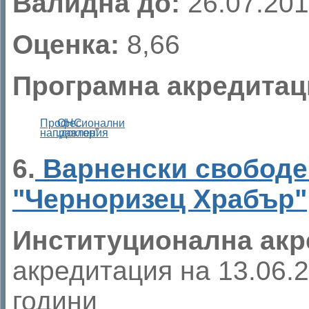
Валидна до:
26.07.201
Оценка:
8,66
Програмна акредитац
Професионални
ОНС
направления
„доктор”
6.
Варненски свободе
"Черноризец Храбър"
Институционална акр
акредитация на 13.06.20
години