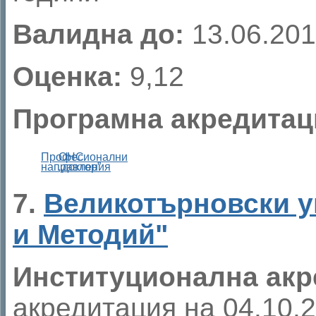
Валидна до:
13.06.201
Оценка:
9,12
Програмна акредитац
Професионални
ОНС
направления
„доктор”
7.
Великотърновски ун
и Методий"
Институционална акр
акредитация на 04.10.20