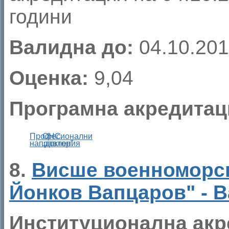
години
Валидна до:
04.10.201
Оценка:
9,04
Програмна акредитац
Професионални
ОНС
направления
„доктор”
8.
Висше военноморс
Йонков Вапцаров" - 
Институционална акр